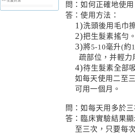
>> 生髮對策
問：如何正確地使用
答：使用方法：
1)
洗頭後用毛巾
2)
把生髮素搖勻
3)
將
5-10
毫升
(
約
疏部位，并輕力
4)
待生髮素全部
如每天使用二至
可用一個月。
問：如每天用多於三
答：臨床實驗結果顯
至三次，只要每