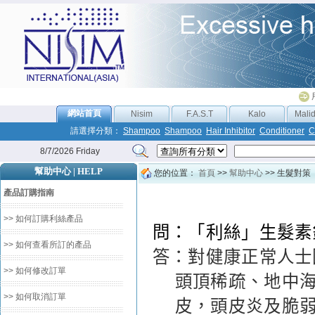
網站首頁
Nisim
F.A.S.T
Kalo
Mali
請選擇分類：
Shampoo
Shampoo
Hair Inhibitor
Conditioner
C
8/7/2026 Friday
幫助中心 | HELP
您的位置：
首頁
>>
幫助中心
>> 生髮對策
產品訂購指南
>> 如何訂購利絲產品
問：「利絲」生髮素
>> 如何查看所訂的產品
答：對健康正常人士
>> 如何修改訂單
頭頂稀疏、地中
>> 如何取消訂單
皮，頭皮炎及脆