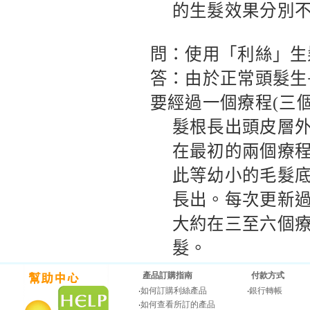
的生髮效果分別
問：使用「利絲」生
答：由於正常頭髮生
要經過一個療程
(
三
髮根長出頭皮層
在最初的兩個療
此等幼小的毛髮
長出。每次更新
大約在三至六個
髮。
產品訂購指南
付款方式
‧
如何訂購利絲產品
‧
銀行轉帳
‧
如何查看所訂的產品