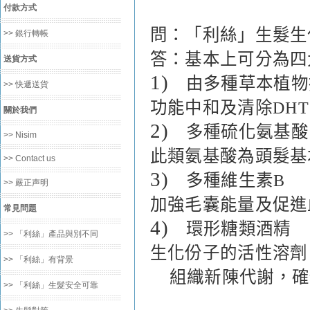
付款方式
問：「利絲」生髮生
>> 銀行轉帳
答：基本上可分為四
送貨方式
1)
由多種草本植物
>> 快遞送貨
功能中和及清除
DHT
關於我們
2)
多種硫化氨基酸
>> Nisim
此類氨基酸為頭髮基
>> Contact us
3)
多種維生素
B
>> 嚴正声明
加強毛囊能量及促進
常見問題
4)
環形糖類酒精
>> 「利絲」產品與別不同
生化份子的活性溶劑
>> 「利絲」有背景
組織新陳代謝，確
>> 「利絲」生髮安全可靠