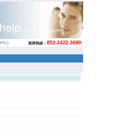
852-2422-3690
助中心
服務熱線：